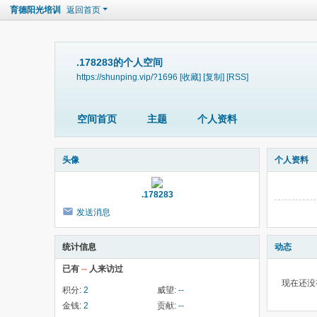
育德阳光培训
返回首页
.178283的个人空间
https://shunping.vip/?1696
[收藏]
[复制]
[RSS]
空间首页
主题
个人资料
头像
个人资料
.178283
发送消息
统计信息
动态
已有
--
人来访过
现在还没
积分:
2
威望:
--
金钱:
2
贡献:
--