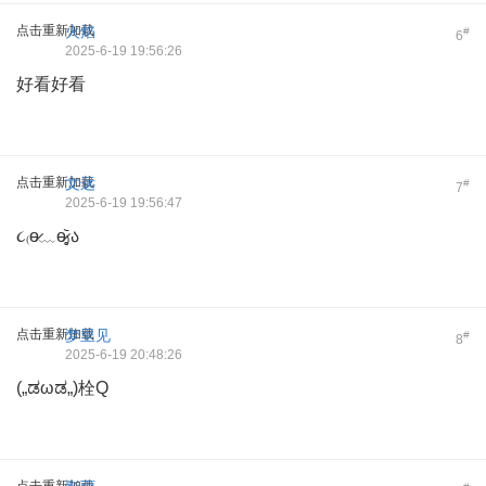
点击重新加载
火焰
#
6
2025-6-19 19:56:26
好看好看
点击重新加载
文远
#
7
2025-6-19 19:56:47
૮₍ɵ̷﹏ɵ̷̥̥᷅₎ა
点击重新加载
梦里见
#
8
2025-6-19 20:48:26
(„ಡωಡ„)栓Q