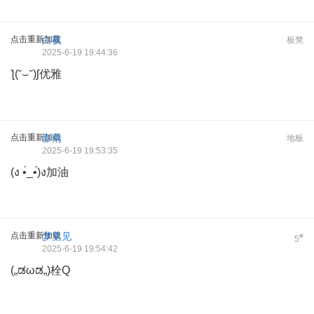
点击重新加载
白夜
板凳
2025-6-19 19:44:36
ƪ(˘⌣˘)ʃ优雅
点击重新加载
影雨
地板
2025-6-19 19:53:35
(ง •̀_•́)ง加油
点击重新加载
梦里见
#
5
2025-6-19 19:54:42
(„ಡωಡ„)栓Q