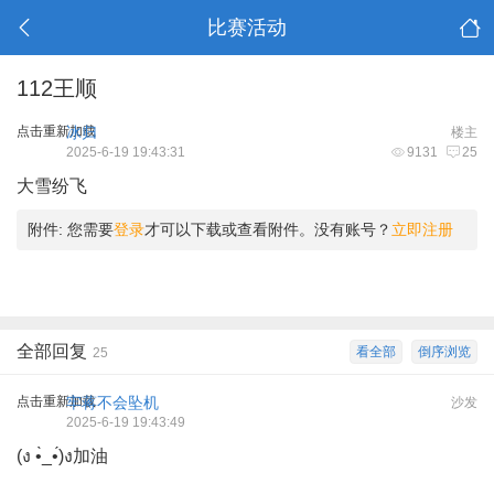
比赛活动
112王顺
点击重新加载
冰归
楼主
2025-6-19 19:43:31
9131
25
大雪纷飞
附件:
您需要
登录
才可以下载或查看附件。没有账号？
立即注册
全部回复
看全部
倒序浏览
25
点击重新加载
牢蒋不会坠机
沙发
2025-6-19 19:43:49
(ง •̀_•́)ง加油