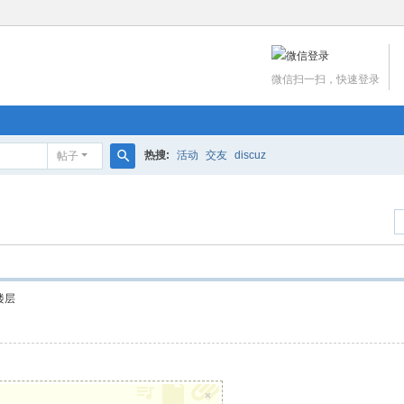
微信扫一扫，快速登录
热搜:
活动
交友
discuz
帖子
搜
索
楼层
×