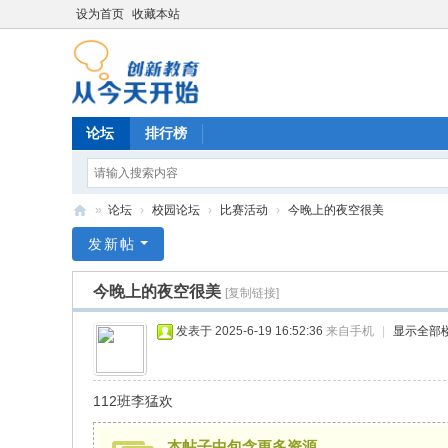
设为首页
收藏本站
论坛
排行榜
»
论坛
›
校园论坛
›
比赛活动
›
今晚上的夜空很美
育
发新帖
德
今晚上的夜空很美
[复制链接]
阳
光
发表于 2025-6-19 16:52:36
来自手机
|
显示全部
培
训
112班李猛欢
本帖子中包含更多资源