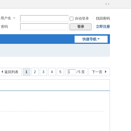
切
换
用户名
自动登录
找回密码
到
宽
密码
立即注册
登录
版
快捷导航
返回列表
1
2
3
4
5
/ 5 页
下一页