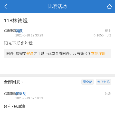
比赛活动
118林德煜
点击重新加载
朝颜
楼主
2025-6-18 12:33:29
1655
2
阳光下反光的我
附件:
您需要
登录
才可以下载或查看附件。没有账号？
立即注册
全部回复
看全部
倒序浏览
2
点击重新加载
梦里见
沙发
2025-6-19 07:18:39
(ง •̀_•́)ง加油