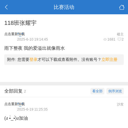
比赛活动
118班张耀宇
点击重新加载
^_^
楼主
2025-6-10 19:14:45
1681
2
雨下整夜 我的爱溢出就像雨水
附件:
您需要
登录
才可以下载或查看附件。没有账号？
立即注册
全部回复
看全部
倒序浏览
2
点击重新加载
^_^
沙发
2025-6-19 11:25:35
(ง •̀_•́)ง加油