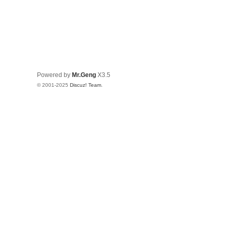
Powered by
Mr.Geng
X3.5
© 2001-2025
Discuz! Team
.