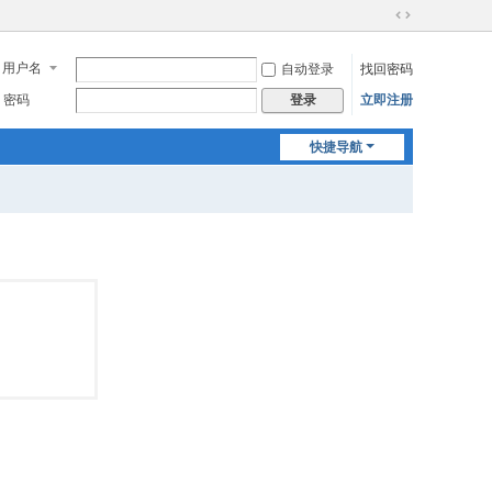
切
换
用户名
自动登录
找回密码
到
宽
密码
立即注册
登录
版
快捷导航