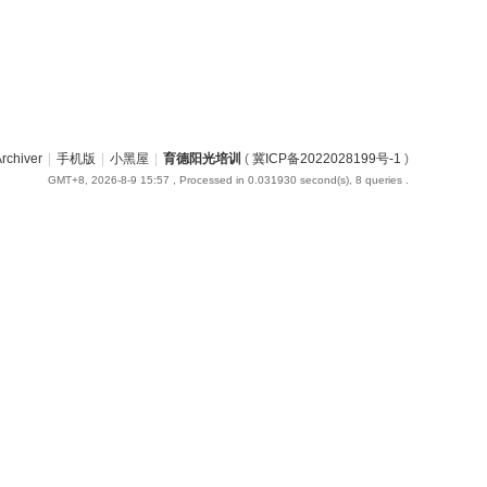
rchiver
|
手机版
|
小黑屋
|
育德阳光培训
(
冀ICP备2022028199号-1
)
GMT+8, 2026-8-9 15:57
, Processed in 0.031930 second(s), 8 queries .