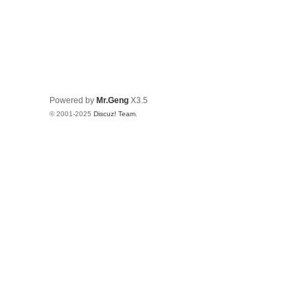
Powered by
Mr.Geng
X3.5
© 2001-2025
Discuz! Team
.