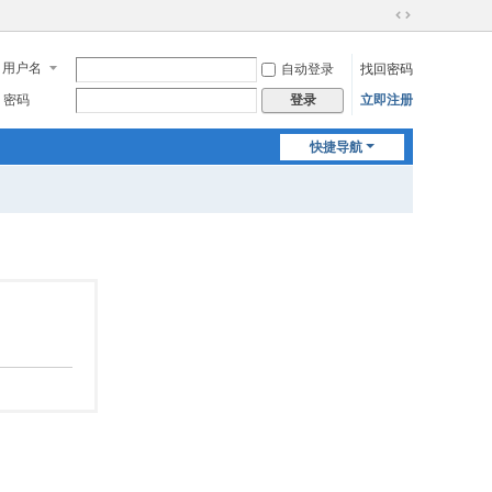
切
换
用户名
自动登录
找回密码
到
宽
密码
立即注册
登录
版
快捷导航