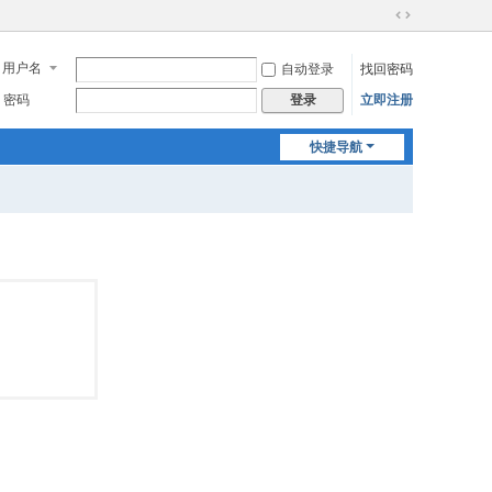
切
换
用户名
自动登录
找回密码
到
宽
密码
立即注册
登录
版
快捷导航