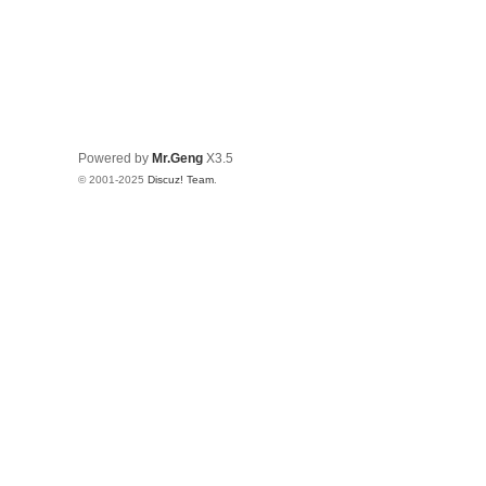
Powered by
Mr.Geng
X3.5
© 2001-2025
Discuz! Team
.