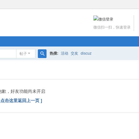
微信扫一扫，快速登录
热搜:
活动
交友
discuz
帖子
搜
索
抱歉，好友功能尚未开启
[ 点击这里返回上一页 ]