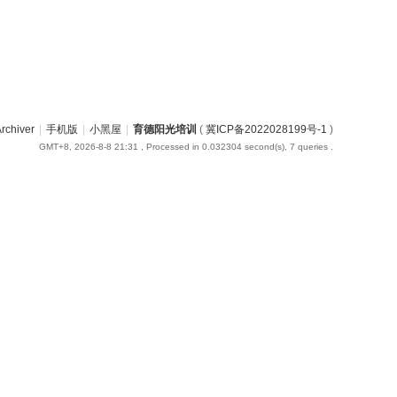
rchiver
|
手机版
|
小黑屋
|
育德阳光培训
(
冀ICP备2022028199号-1
)
GMT+8, 2026-8-8 21:31
, Processed in 0.032304 second(s), 7 queries .