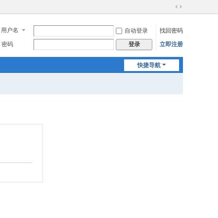
切
换
用户名
自动登录
找回密码
到
宽
密码
立即注册
登录
版
快捷导航