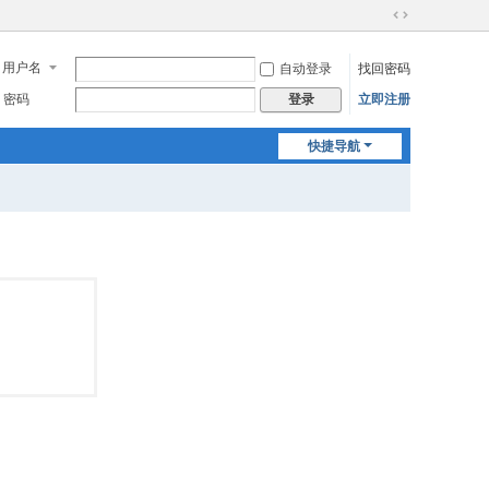
切
换
用户名
自动登录
找回密码
到
宽
密码
立即注册
登录
版
快捷导航