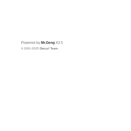
Powered by
Mr.Geng
X3.5
© 2001-2025
Discuz! Team
.