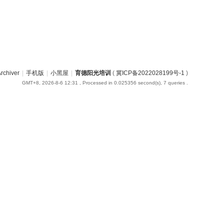
rchiver
|
手机版
|
小黑屋
|
育德阳光培训
(
冀ICP备2022028199号-1
)
GMT+8, 2026-8-6 12:31
, Processed in 0.025356 second(s), 7 queries .