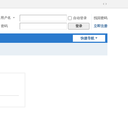
切
换
用户名
自动登录
找回密码
到
宽
密码
立即注册
登录
版
快捷导航