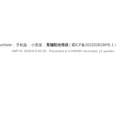
rchiver
|
手机版
|
小黑屋
|
育德阳光培训
(
冀ICP备2022028199号-1
)
GMT+8, 2026-8-9 00:35
, Processed in 0.036060 second(s), 12 queries .