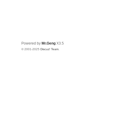
Powered by
Mr.Geng
X3.5
© 2001-2025
Discuz! Team
.