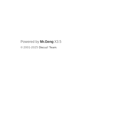
Powered by
Mr.Geng
X3.5
© 2001-2025
Discuz! Team
.