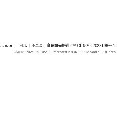
rchiver
|
手机版
|
小黑屋
|
育德阳光培训
(
冀ICP备2022028199号-1
)
GMT+8, 2026-8-9 20:23
, Processed in 0.020822 second(s), 7 queries .