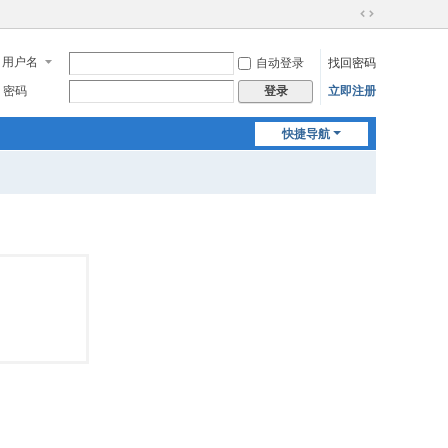
切
换
用户名
自动登录
找回密码
到
宽
密码
立即注册
登录
版
快捷导航