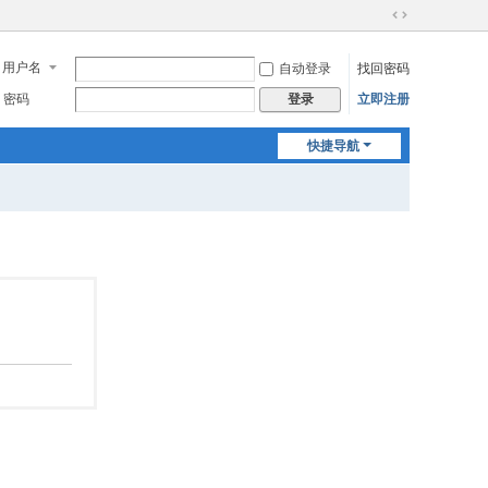
切
换
用户名
自动登录
找回密码
到
宽
密码
立即注册
登录
版
快捷导航