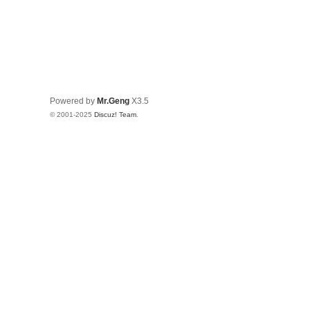
Powered by
Mr.Geng
X3.5
© 2001-2025
Discuz! Team
.