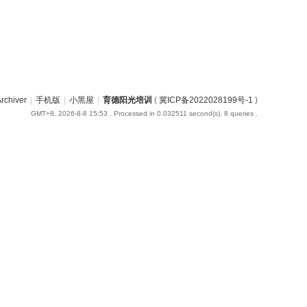
rchiver
|
手机版
|
小黑屋
|
育德阳光培训
(
冀ICP备2022028199号-1
)
GMT+8, 2026-8-8 15:53
, Processed in 0.032511 second(s), 8 queries .