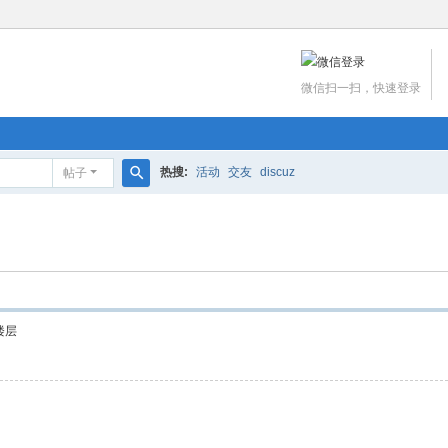
微信扫一扫，快速登录
热搜:
活动
交友
discuz
帖子
搜
索
楼层