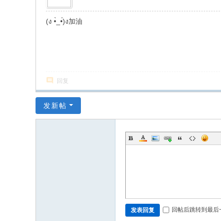
(ง •̀_•́)ง加油
回复
发新帖
回帖后跳转到最后
发表回复