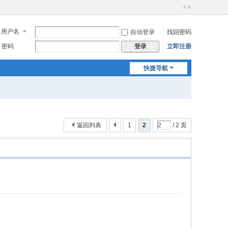
切
换
用户名
自动登录
找回密码
到
宽
密码
立即注册
登录
版
快捷导航
返回列表
1
2
/ 2 页