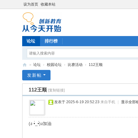
设为首页
收藏本站
论坛
排行榜
»
论坛
›
校园论坛
›
比赛活动
›
112王顺
育
发新帖
德
112王顺
[复制链接]
阳
光
发表于 2025-6-19 20:52:23
来自手机
|
显示全部
培
训
(ง •̀_•́)ง加油