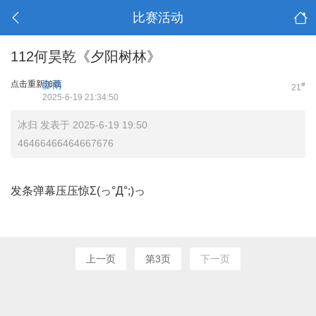
比赛活动
112何昊乾《夕阳树林》
点击重新加载
影雨
#
21
2025-6-19 21:34:50
冰归 发表于 2025-6-19 19:50
46466466464667676
发条弹幕压压惊Σ(っ°Д°;)っ
上一页
第3页
下一页