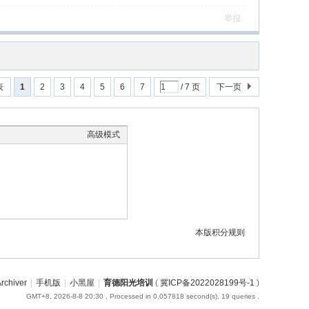
举报
表
1
2
3
4
5
6
7
/ 7 页
下一页
高级模式
本版积分规则
rchiver
|
手机版
|
小黑屋
|
育德阳光培训
(
冀ICP备2022028199号-1
)
GMT+8, 2026-8-8 20:30
, Processed in 0.057818 second(s), 19 queries .