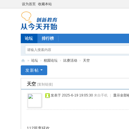
设为首页
收藏本站
论坛
排行榜
»
论坛
›
校园论坛
›
比赛活动
›
天空
育
发新帖
德
天空
[复制链接]
阳
光
发表于 2025-6-19 19:05:30
来自手机
|
显示全部
培
训
112班李猛欢