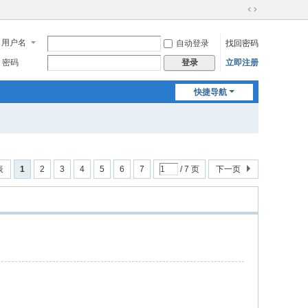
切
换
用户名
自动登录
找回密码
到
宽
密码
立即注册
登录
版
快捷导航
表
1
2
3
4
5
6
7
/ 7 页
下一页