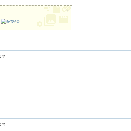
×
册
楼层
楼层