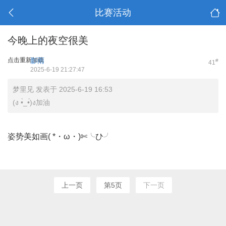
比赛活动
今晚上的夜空很美
点击重新加载
影雨
#
41
2025-6-19 21:27:47
梦里见 发表于 2025-6-19 16:53
(ง •̀_•́)ง加油
姿势美如画( *・ω・)✄╰ひ╯
上一页
第5页
下一页