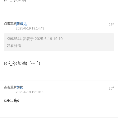
点击重新加载
梦里见
#
25
2025-6-19 19:14:43
K993544 发表于 2025-6-19 19:10
好看好看
(ง •̀_•́)ง加油(˵¯͒〰¯͒˵)
点击重新加载
文远
#
26
2025-6-19 19:19:05
૮₍ɵ̷﹏ɵ̷̥̥᷅₎ა