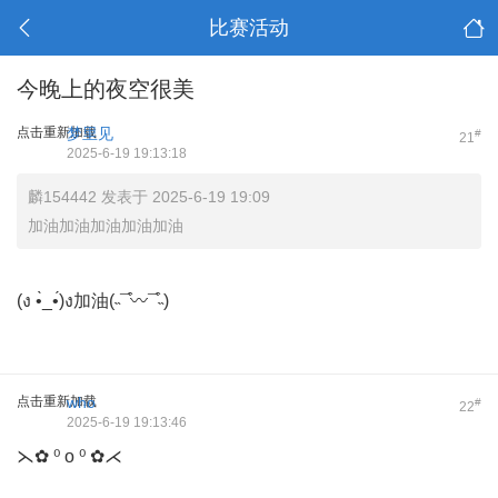
比赛活动
今晚上的夜空很美
点击重新加载
梦里见
#
21
2025-6-19 19:13:18
麟154442 发表于 2025-6-19 19:09
加油加油加油加油加油
(ง •̀_•́)ง加油(˵¯͒〰¯͒˵)
点击重新加载
who
#
22
2025-6-19 19:13:46
⋋✿ ⁰ o ⁰ ✿⋌