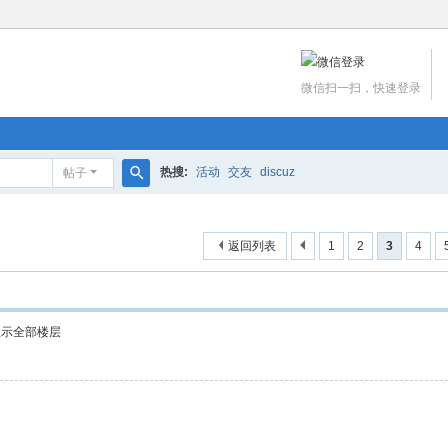
微信扫一扫，快速登录
热搜:
活动
交友
discuz
帖子
搜
索
返回列表
1
2
3
4
显示全部楼层