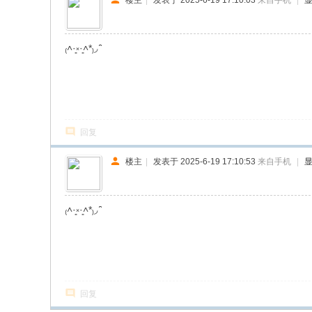
₍˄·͈༝·͈˄*₎◞ ̑̑
回复
楼主
|
发表于 2025-6-19 17:10:53
来自手机
|
₍˄·͈༝·͈˄*₎◞ ̑̑
回复