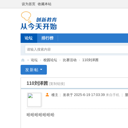
设为首页
收藏本站
论坛
排行榜
»
论坛
›
校园论坛
›
比赛活动
›
110刘泽茜
育
发新帖
德
110刘泽茜
[复制链接]
阳
光
楼主
|
发表于 2025-6-19 17:03:39
来自手机
|
培
训
哈哈哈哈哈哈哈