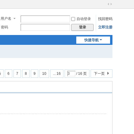
切
换
用户名
自动登录
找回密码
到
宽
密码
立即注册
登录
版
快捷导航
5
6
7
8
9
10
... 16
/ 16 页
下一页