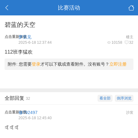
比赛活动
碧蓝的天空
点击重新加载
梦里见
楼主
2025-6-18 12:37:44
10158
32
112班李猛欢
附件:
您需要
登录
才可以下载或查看附件。没有账号？
立即注册
全部回复
看全部
倒序浏览
32
点击重新加载
修792497
沙发
2025-6-18 12:45:40
🤙🤙🤙