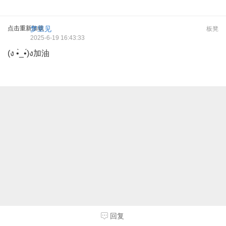
点击重新加载
梦里见
板凳
2025-6-19 16:43:33
(ง •̀_•́)ง加油
回复