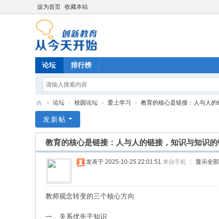
设为首页
收藏本站
论坛
排行榜
»
论坛
›
校园论坛
›
爱上学习
›
教育的核心是链接：人与人的链
育
发新帖
德
教育的核心是链接：人与人的链接，知识与知识的
阳
光
发表于 2025-10-25 22:01:51
来自手机
|
显示全部
培
训
教师观念转变的三个核心方向
一、关系优先于知识