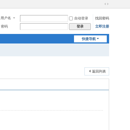
切
换
用户名
自动登录
找回密码
到
宽
密码
立即注册
登录
版
快捷导航
返回列表