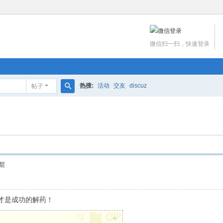
微信扫一扫，快速登录
热搜:
活动
交友
discuz
帖子
搜
索
层
才是成功的解药！
×