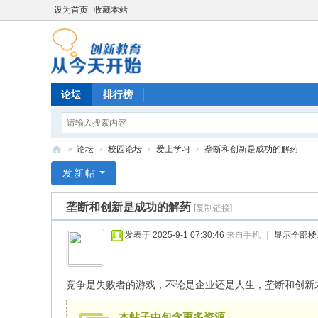
设为首页
收藏本站
论坛
排行榜
»
论坛
›
校园论坛
›
爱上学习
›
垄断和创新是成功的解药
育
发新帖
德
垄断和创新是成功的解药
[复制链接]
阳
光
发表于 2025-9-1 07:30:46
来自手机
|
显示全部楼
培
训
竞争是失败者的游戏，不论是企业还是人生，垄断和创新
本帖子中包含更多资源