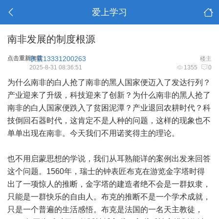
爱上学习
南非发展的制度根源
点击重新加载
耿震13331200263
楼主
2025-8-31 08:36:51
1355
0
为什么南非的白人抢了南非的黑人国家便迈入了发达行列？
产业迎来了升级，科技迎来了创新？为什么南非的黑人抢了
南非的白人国家便跌入了贫困泥潭？产业退回农耕时代？科
技倒回石器时代，这肯定不是人种的问题，这样的现象也不
单单出现在南非。今天我们不用诺奖得主的理论。
也不用启蒙思想的学说，我们从耳熟能详的案例出发来回答
这个问题。1560年，瑞士的钟表匠布克在游览金字塔时得
出了一项惊人的推断，金字塔的建造者绝不会是一群奴隶，
只能是一群快乐的自由人。布克的推断不是一个学术成就，
只是一个普遍的生活感悟。布克是法国的一名天主教徒，