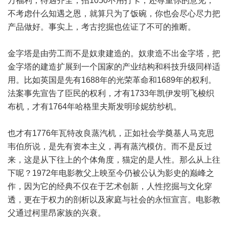
万福利，待遇齐全，招1050不用打卡，还尊重你的意见，
不考虑什么知遇之恩，就算只为了饭碗，你也会尽心尽力把
产品做好。事实上，考古挖掘也佐证了不可的推断。
金字塔是由劳工而不是奴隶建造的。奴隶造不出金字塔，把
金字塔的建造扩展到一个国家的产业结构和科技升级同样适
用。比如英国是先有1688年的光荣革命和1689年的权利。
法案事先宣告了臣民的权利，才有1733年凯伊发明飞梭织
布机，才有1764年哈格里夫斯发明珍妮纺纱机。
也才有1776年瓦特改良蒸汽机，正如社会学奠基人马克思
韦伯所说，是先有资本主义，再有蒸汽模仿。而不是反过
来，这是从下往上的个体角度，猫定的是人性。那么从上往
下呢？1972年电影教父上映至今仍被公认为影史的巅峰之
作，因为它的经典不仅在于艺术创新，人性挖掘与文化穿
透，更在于权力的剖析以及家庭与社会的永恒宣言。电影教
父通过柯里昂家族的兴衰。