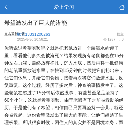
爱上学习
希望激发出了巨大的潜能
点击重新加载
耿震13331200263
楼主
2025-8-30 20:58:21
1287
0
你听说过希望实验吗？就是把老鼠放进一个装满水的罐子
里，看看他们多久会被淹死？结果发现所有老鼠都会在15分
钟左右力竭，最终放弃挣扎，沉入水底，然后再将一批健康
的老鼠重新放进水里，在快到15分钟的时候把它们捞出来，
让它们休息，并给它们食物，接着再次将它们放进水里，反
复重复。这个过程。经历了多次后，神奇的事情发生了。这
些老鼠在超过了15分钟后依然没事，有些甚至足足坚持了
60个小时，这就是希望实验。由于老鼠有了之前被救助的经
历。于是他们有了希望，相信自己只要再坚持一会儿，就还
会被救起。这份希望激发出了巨大的潜能，让他们超越了生
理极限。所以很多时候，困住人的其实并不是困境本身，而