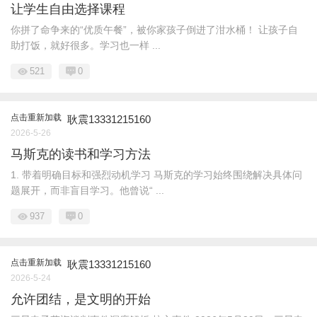
让学生自由选择课程
你拼了命争来的“优质午餐”，被你家孩子倒进了泔水桶！ 让孩子自
助打饭，就好很多。学习也一样 ...
521
0
点击重新加载
耿震13331215160
2026-5-26
马斯克的读书和学习方法
1. 带着明确目标和强烈动机学习 马斯克的学习始终围绕解决具体问
题展开，而非盲目学习。他曾说“ ...
937
0
点击重新加载
耿震13331215160
2026-5-24
允许团结，是文明的开始