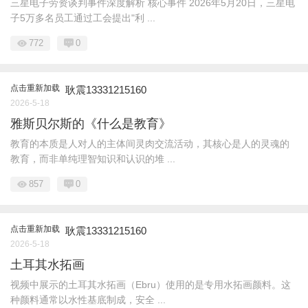
三星电子劳资谈判事件深度解析 核心事件 2026年5月20日，三星电
子5万多名员工通过工会提出"利 ...
772
0
点击重新加载
耿震13331215160
2026-5-18
雅斯贝尔斯的《什么是教育》
教育的本质是人对人的主体间灵肉交流活动，其核心是人的灵魂的
教育，而非单纯理智知识和认识的堆 ...
857
0
点击重新加载
耿震13331215160
2026-5-18
土耳其水拓画
视频中展示的土耳其水拓画（Ebru）使用的是专用水拓画颜料。这
种颜料通常以水性基底制成，安全 ...