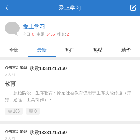
爱上学习
爱上学习
今日:
0
主题:
1455
排名:
2
全部
最新
热门
热帖
精华
点击重新加载
耿震13331215160
5 天前
教育
一、原始阶段：生存教育 • 原始社会教育仅用于生存技能传授（狩
猎、避险、工具制作） • ...
103
0
点击重新加载
耿震13331215160
6 天前