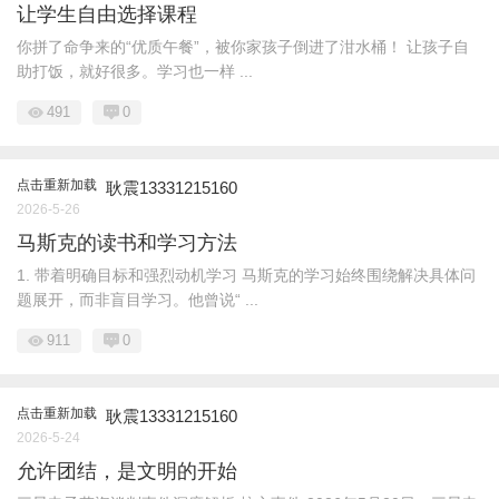
让学生自由选择课程
你拼了命争来的“优质午餐”，被你家孩子倒进了泔水桶！ 让孩子自
助打饭，就好很多。学习也一样 ...
491
0
点击重新加载
耿震13331215160
2026-5-26
马斯克的读书和学习方法
1. 带着明确目标和强烈动机学习 马斯克的学习始终围绕解决具体问
题展开，而非盲目学习。他曾说“ ...
911
0
点击重新加载
耿震13331215160
2026-5-24
允许团结，是文明的开始