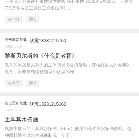
三星电子劳资谈判事件深度解析 核心事件 2026年5月20日，三星电
子5万多名员工通过工会提出"利 ...
741
0
点击重新加载
耿震13331215160
2026-5-18
雅斯贝尔斯的《什么是教育》
教育的本质是人对人的主体间灵肉交流活动，其核心是人的灵魂的
教育，而非单纯理智知识和认识的堆 ...
827
0
点击重新加载
耿震13331215160
2026-5-18
土耳其水拓画
视频中展示的土耳其水拓画（Ebru）使用的是专用水拓画颜料。这
种颜料通常以水性基底制成，安全 ...